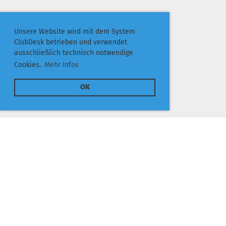
Unsere Website wird mit dem System
ClubDesk betrieben und verwendet
ausschließlich technisch notwendige
Cookies.
Mehr Infos
OK
TC 1973 Edermünde e.V.
Frankfurter Straße 14
34295 Edermünde
© TC Edermünde