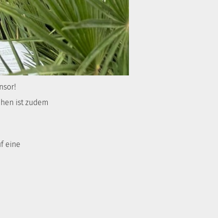
nsor!
ehen ist zudem
f eine