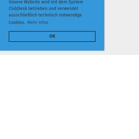
Unsere Website wird mit dem System
ClubDesk betrieben und verwendet
ausschließlich technisch notwendige
Cookies.
Mehr Infos
OK
TC 1973 Edermünde e.V.
Frankfurter Straße 14
34295 Edermünde
© TC Edermünde
Platzbuchung
Mitgliedschaft