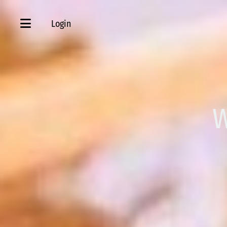
Login
W